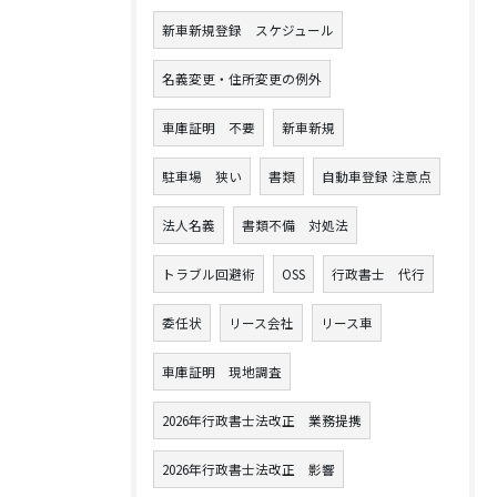
新車新規登録 スケジュール
名義変更・住所変更の例外
車庫証明 不要
新車新規
駐車場 狭い
書類
自動車登録 注意点
法人名義
書類不備 対処法
トラブル回避術
OSS
行政書士 代行
委任状
リース会社
リース車
車庫証明 現地調査
2026年行政書士法改正 業務提携
2026年行政書士法改正 影響