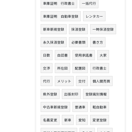
車庫証明 行政書士
一括代行
車庫証明 自動車登録
レンタカー
新車新規登録
抹消登録
一時抹消登録
永久抹消登録
必要書類
書き方
日数
自認書
使用承諾書
大家
交渉
所在図
配置図
行政書士
代行
メリット
交付
個人間売買
県外登録
出張封印
登録識別情報
中古車新規登録
普通車
軽自動車
名義変更
新車
愛知
変更登録