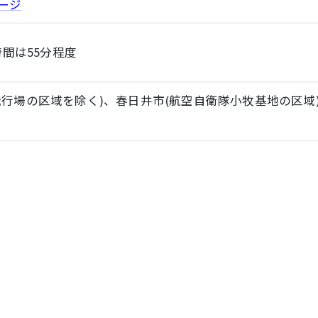
ージ
時間は55分程度
飛行場の区域を除く)、春日井市(航空自衛隊小牧基地の区域