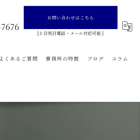
お問い合わせはこちら
-7676
[土日祝日電話・メール対応可能 ]
よくあるご質問
事務所の特徴
ブログ
コラム
全国のディーラー様向け愛知県内登録のご案内
登録
愛知県のディーラー様向け愛知県外登録のご案内
代行
レンタカー事業者様向け愛知県内登録のご案内
行政書士
リース会社様、リース車保有法人様向け自動車登録のご案内
丁種封印
自動車