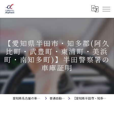
【愛知県半田市・知多郡(阿久
比町・武豊町・東浦町・美浜
町・南知多町)】半田警察署の
車庫証明
愛知県名古屋の車庫証明・自動車登録なら行政書士法人Alphact｜相談料金無料
普通自動車の車庫証明(保管場所証明申請)
【愛知県半田市・知多郡(阿久比町・武豊町・東浦町・美浜町・南知多町)】半田警察署の車庫証明