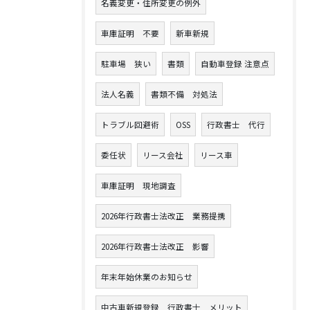
名義変更・住所変更の例外
車庫証明 不要
新車新規
駐車場 狭い
書類
自動車登録 注意点
法人名義
書類不備 対処法
トラブル回避術
OSS
行政書士 代行
委任状
リース会社
リース車
車庫証明 現地調査
2026年行政書士法改正 業務提携
2026年行政書士法改正 影響
年末年始休業のお知らせ
中古車新規登録 行政書士 メリット