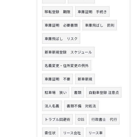
移転登録 期限
車庫証明 手続き
車庫証明 必要書類
車庫飛ばし 罰則
車庫飛ばし リスク
新車新規登録 スケジュール
名義変更・住所変更の例外
車庫証明 不要
新車新規
駐車場 狭い
書類
自動車登録 注意点
法人名義
書類不備 対処法
トラブル回避術
OSS
行政書士 代行
委任状
リース会社
リース車