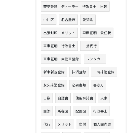
変更登録 ディーラー 行政書士 比較
中川区
名古屋市
愛知県
出張封印 メリット
車庫証明 委任状
車庫証明 行政書士
一括代行
車庫証明 自動車登録
レンタカー
新車新規登録
抹消登録
一時抹消登録
永久抹消登録
必要書類
書き方
日数
自認書
使用承諾書
大家
交渉
所在図
配置図
行政書士
代行
メリット
交付
個人間売買