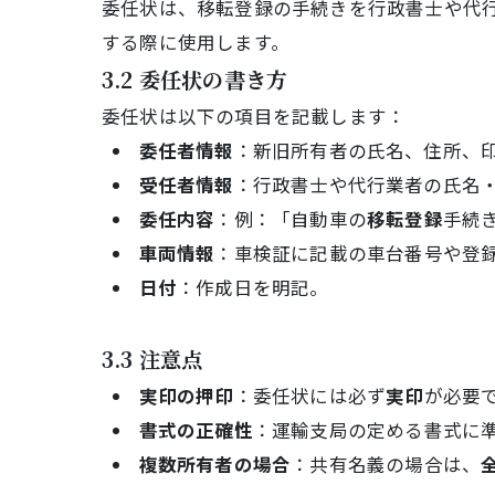
委任状は、移転登録の手続きを行政書士や代
する際に使用します。
3.2 委任状の書き方
委任状は以下の項目を記載します：
委任者情報
：新旧所有者の氏名、住所、
受任者情報
：行政書士や代行業者の氏名
委任内容
：例：「自動車の
移転登録
手続
車両情報
：車検証に記載の車台番号や登
日付
：作成日を明記。
3.3 注意点
実印の押印
：委任状には必ず
実印
が必要
書式の正確性
：運輸支局の定める書式に
複数所有者の場合
：共有名義の場合は、