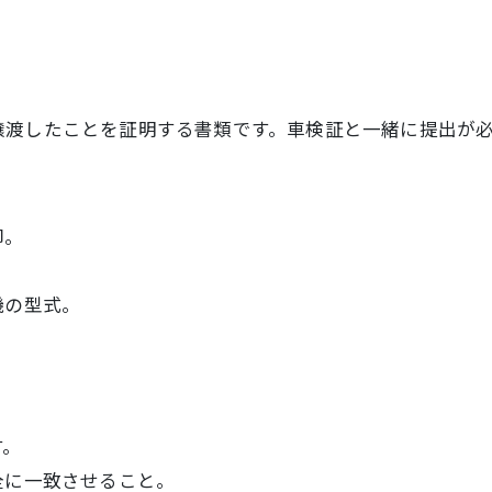
点
譲渡したことを証明する書類です。車検証と一緒に提出が
印。
機の型式。
す。
全に一致させること。