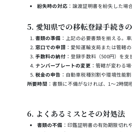
紛失時の対応
：譲渡証明書を紛失した場
5. 愛知県での移転登録手続き
書類の準備
：上記の必要書類を揃える。車
窓口での申請
：愛知運輸支局または管轄の
手数料の納付
：登録手数料（500円）を支
ナンバープレートの変更
：管轄が変わる場
税金の申告
：自動車税種別割や環境性能割
所要時間
：書類に不備がなければ、1～2時間
6. よくあるミスとその対処法
書類の不備
：印鑑証明書の有効期限切れ