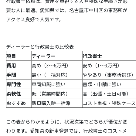
行政書士依頼は、費用を重視する人や特殊な手続きが必
要な人に最適。愛知県では、名古屋市中川区の事務所が
アクセス良好で人気です。
ディーラーと行政書士の比較表
項目
ディーラー
行政書士
費用
高め（3～6万円）
安め（1～3万円）
手間
最小（一括対応）
ややあり（事務所選び）
専門性
車両知識に強い
書類・申請に強い
柔軟性
低（営業時間内）
高（出張・土日可能）
おすすめ
新車購入時一括派
コスト重視・特殊ケース
この表からわかるように、状況次第でどちらが優位か変
わります。愛知県の新車登録では、行政書士のコストメ