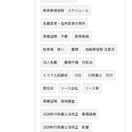
新車新規登録 スケジュール
名義変更・住所変更の例外
車庫証明 不要
新車新規
駐車場 狭い
書類
自動車登録 注意点
法人名義
書類不備 対処法
トラブル回避術
OSS
行政書士 代行
委任状
リース会社
リース車
車庫証明 現地調査
2026年行政書士法改正 業務提携
2026年行政書士法改正 影響