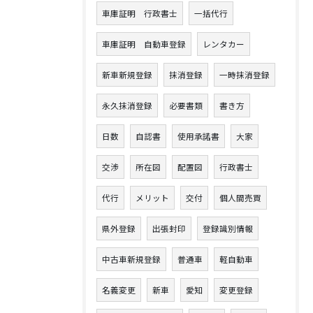
車庫証明 行政書士
一括代行
車庫証明 自動車登録
レンタカー
新車新規登録
抹消登録
一時抹消登録
永久抹消登録
必要書類
書き方
日数
自認書
使用承諾書
大家
交渉
所在図
配置図
行政書士
代行
メリット
交付
個人間売買
県外登録
出張封印
登録識別情報
中古車新規登録
普通車
軽自動車
名義変更
新車
愛知
変更登録