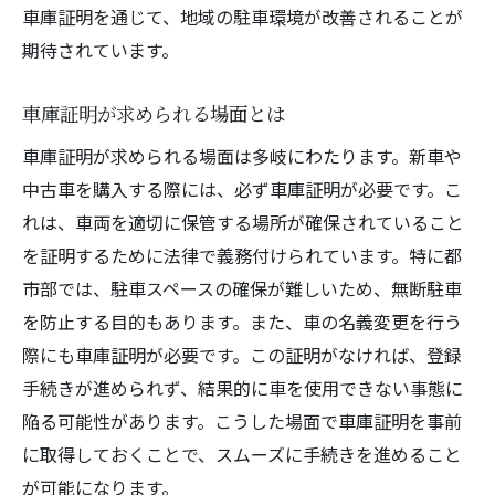
車庫証明を通じて、地域の駐車環境が改善されることが
し穴
期待されています。
申請時に避けたい典型的ミス
駐車場の適合性チェック要件
車庫証明が求められる場面とは
申請時期とシーズンによる影響
車庫証明が求められる場面は多岐にわたります。新車や
地図の不備を防ぐためのポイント
中古車を購入する際には、必ず車庫証明が必要です。こ
証明書発行までの期間を短縮する方法
れは、車両を適切に保管する場所が確保されていること
トラブル発生時の相談先と対策法
を証明するために法律で義務付けられています。特に都
車庫証明と駐車場の関係契約書のポイントを押
市部では、駐車スペースの確保が難しいため、無断駐車
さえる
を防止する目的もあります。また、車の名義変更を行う
際にも車庫証明が必要です。この証明がなければ、登録
駐車場契約書の基本的な構成
手続きが進められず、結果的に車を使用できない事態に
契約書作成時の重要ポイント
陥る可能性があります。こうした場面で車庫証明を事前
駐車場オーナーとの交渉術
に取得しておくことで、スムーズに手続きを進めること
契約書に含めるべき条項
が可能になります。