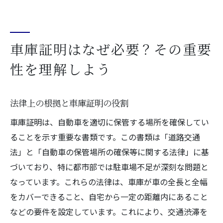
車庫証明の歴史とその背景
車庫証明の重要性を再確認するために
車庫証明の取得手続き完全ガイド初めての方も
車庫証明はなぜ必要？その重要
安心
性を理解しよう
車庫証明の申請ステップを解説
必要な費用と支払い方法について
法律上の根拠と車庫証明の役割
申請先の警察署の選び方
車庫証明は、自動車を適切に保管する場所を確保してい
初めての申請で注意すべきポイント
ることを示す重要な書類です。この書類は「道路交通
手続きの流れをスムーズに進めるコツ
法」と「自動車の保管場所の確保等に関する法律」に基
申請後の追跡方法と確認術
づいており、特に都市部では駐車場不足が深刻な問題と
車庫証明申請に必要な書類一覧事前準備でスム
なっています。これらの法律は、車庫が車の全長と全幅
ーズに
をカバーできること、自宅から一定の距離内にあること
基本的な書類とそのチェックポイント
などの要件を設定しています。これにより、交通渋滞を