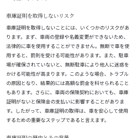
月極駐車場の場合の手続き
契約更新時に注意すべき事項
車庫証明を取得しないリスク
オンライン申請も可能？車庫証明の最新情報を
車庫証明を取得しないことには、いくつかのリスクがあ
チェック
ります。まず、車両の登録や名義変更ができないため、
オンライン申請のメリットとデメリット
法律的に車を使用することができません。無断で車を使
デジタル申請に必要な準備
用すると、罰則を受ける可能性があります。また、駐車
場が確保されていないと、無断駐車により他人に迷惑を
利用可能な自治体のチェック方法
かける可能性が高まります。このような場合、トラブル
申請プロセスの詳細と注意点
の原因となり、結果的には高額な罰金を科せられること
ネットワークトラブルへの対策
もあります。さらに、車両の保険契約においても、車庫
オンライン申請後の確認方法
証明がないと保険金の支払いに影響することがありま
車庫証明取得後の手続き登録までの流れを解説
す。したがって、車庫証明の取得は、車を安心して使用
車庫証明取得後の次のステップ
するための重要なステップであると言えます。
車両登録の手続きと必要書類
車庫証明の歴史とその背景