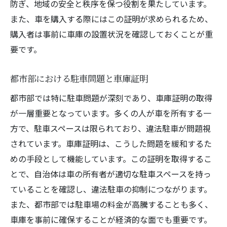
駐車場契約書の取得方法
防ぎ、地域の安全と秩序を保つ役割を果たしています。
申請に必要な地図作成のコツ
また、車を購入する際にはこの証明が求められるため、
購入者は事前に車庫の設置状況を確認しておくことが重
車両情報の正確な記載方法
要です。
書類不備による申請却下を防ぐために
オンライン申請用のデジタル書類準備
都市部における駐車問題と車庫証明
車庫証明取得を迅速に進めるための具体的ステ
都市部では特に駐車問題が深刻であり、車庫証明の取得
ップ
が一層重要となっています。多くの人が車を所有する一
効率的な申請スケジュールの組み方
方で、駐車スペースは限られており、違法駐車が問題視
必要書類を事前にチェックリストで管理
されています。車庫証明は、こうした問題を緩和するた
申請窓口での手続きポイント
めの手段として機能しています。この証明を取得するこ
警察署訪問時の注意事項
とで、自治体は車の所有者が適切な駐車スペースを持っ
申請から証明書発行までの流れ
ていることを確認し、違法駐車の抑制につながります。
また、都市部では駐車場の料金が高騰することも多く、
トラブルを未然に防ぐための注意点
車庫を事前に確保することが経済的な面でも重要です。
車庫証明を申請する際の注意点とよくある落と