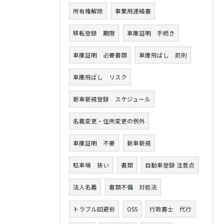
所有権解除
事業用連絡書
移転登録 期限
車庫証明 手続き
車庫証明 必要書類
車庫飛ばし 罰則
車庫飛ばし リスク
新車新規登録 スケジュール
名義変更・住所変更の例外
車庫証明 不要
新車新規
駐車場 狭い
書類
自動車登録 注意点
法人名義
書類不備 対処法
トラブル回避術
OSS
行政書士 代行