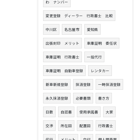
わ ナンバー
変更登録 ディーラー 行政書士 比較
中川区
名古屋市
愛知県
出張封印 メリット
車庫証明 委任状
車庫証明 行政書士
一括代行
車庫証明 自動車登録
レンタカー
新車新規登録
抹消登録
一時抹消登録
永久抹消登録
必要書類
書き方
日数
自認書
使用承諾書
大家
交渉
所在図
配置図
行政書士
代行
メリット
交付
個人間売買