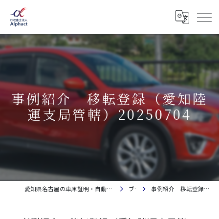
事例紹介 移転登録（愛知陸
運支局管轄）20250704
愛知県名古屋の車庫証明・自動車登録なら行政書士法人Alphact｜相談料金無料
ブログ
事例紹介 移転登録（愛知陸運支局管轄）20250704