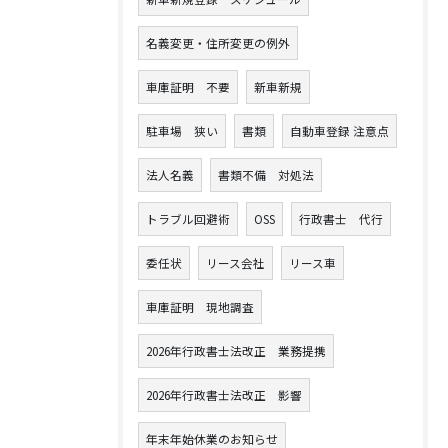
名義変更・住所変更の例外
車庫証明 不要
新車新規
駐車場 狭い
書類
自動車登録 注意点
法人名義
書類不備 対処法
トラブル回避術
OSS
行政書士 代行
委任状
リース会社
リース車
車庫証明 現地調査
2026年行政書士法改正 業務提携
2026年行政書士法改正 影響
年末年始休業のお知らせ