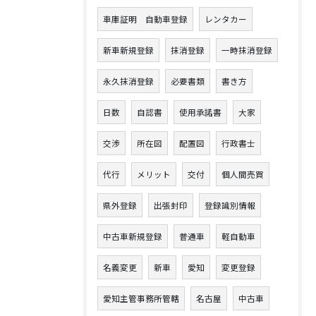
車庫証明 自動車登録
レンタカー
新車新規登録
抹消登録
一時抹消登録
永久抹消登録
必要書類
書き方
日数
自認書
使用承諾書
大家
交渉
所在図
配置図
行政書士
代行
メリット
交付
個人間売買
県外登録
出張封印
登録識別情報
中古車新規登録
普通車
軽自動車
名義変更
新車
愛知
変更登録
愛知主管事務所管轄
名古屋
中古車